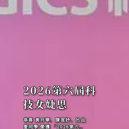
114年度大專校
院
恭喜 范姜永益老師 榮獲 OD
F-CNS15251競賽第二名