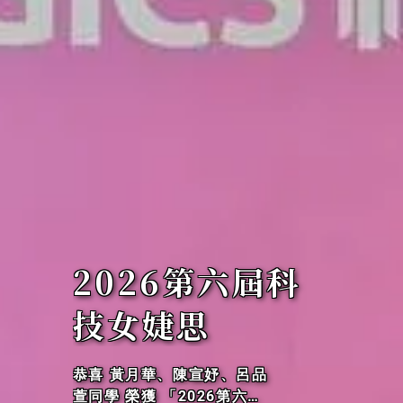
114年度大專校
院
恭喜 范姜永益老師 榮獲 OD
F-CNS15251競賽第二名